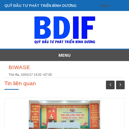
QUỸ ĐẦU TƯ PHÁT TRIỂN BÌNH DƯƠNG
Menu
Skip
to
content
MENU
Skip
BIWASE
to
Thứ Ba, 10/01/17 14:02 +07:00
content
Tin liên quan