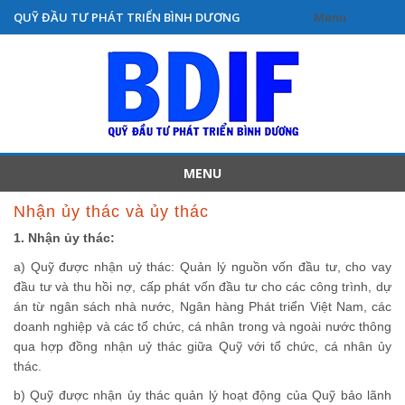
QUỸ ĐẦU TƯ PHÁT TRIỂN BÌNH DƯƠNG
Menu
Skip
to
content
MENU
Skip
Nhận ủy thác và ủy thác
to
1. Nhận ủy thác:
content
a) Quỹ được nhận uỷ thác: Quản lý nguồn vốn đầu tư, cho vay
đầu tư và thu hồi nợ, cấp phát vốn đầu tư cho các công trình, dự
án từ ngân sách nhà nước, Ngân hàng Phát triển Việt Nam, các
doanh nghiệp và các tổ chức, cá nhân trong và ngoài nước thông
qua hợp đồng nhận uỷ thác giữa Quỹ với tổ chức, cá nhân ủy
thác.
b) Quỹ được nhận ủy thác quản lý hoạt động của Quỹ bảo lãnh